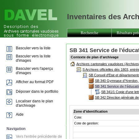
Inventaires des Arc
Recherche
Résultats pré
Basculer vers la liste
SB 341 Service de l'éduca
Basculer vers la liste
Contexte de plan d'archivage
d'images
Archives cantonales vaudoises (Archives
Basculer vers l'aperçu
S Archives officielles dès 1803, entr
d'images
SB Conseil d'Etat et département
SB 340 Gymnase d’Yverdon,
Afficher au format PDF
SB 341 Service de l'éducat
Déposer dans le portfolio
SB 341/1 Copie d'une let
SB 342 Direction générale d
Localiser dans le plan
d'archivage
Zone d'identification
Aide
Cote:
Cote de gestion:
Navigation
Vers l'entrée précédente de