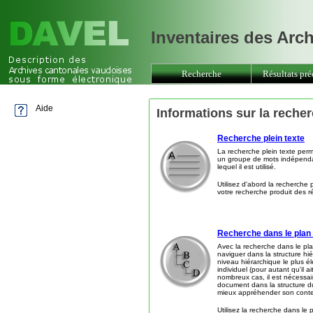
Inventaires des Arc
Recherche
Résultats pré
Aide
Informations sur la reche
Recherche plein texte
La recherche plein texte per
un groupe de mots indépen
lequel il est utilisé.
Utilisez d'abord la recherche pl
votre recherche produit des ré
Recherche dans le plan
Avec la recherche dans le pl
naviguer dans la structure hi
niveau hiérarchique le plus 
individuel (pour autant qu'il a
nombreux cas, il est nécessai
document dans la structure d
mieux appréhender son cont
Utilisez la recherche dans le 