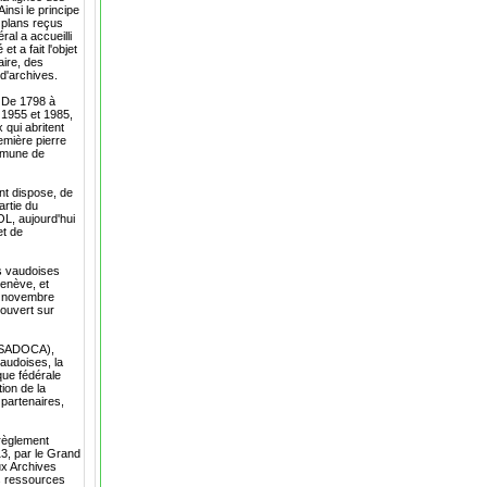
insi le principe
s plans reçus
al a accueilli
 a fait l'objet
aire, des
 d'archives.
. De 1798 à
 1955 et 1985,
 qui abritent
emière pierre
ommune de
nt dispose, de
artie du
OL, aujourd'hui
et de
s vaudoises
Genève, et
er novembre
 ouvert sur
COSADOCA),
vaudoises, la
que fédérale
ion de la
 partenaires,
 règlement
13, par le Grand
ux Archives
s ressources