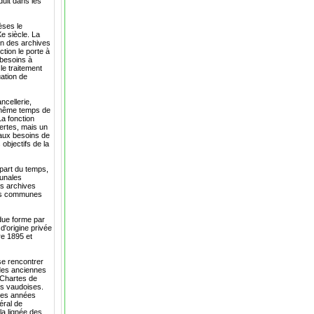
duit dans les
èses le
e siècle. La
on des archives
tion le porte à
 besoins à
le traitement
uation de
cellerie,
n même temps de
La fonction
certes, mais un
e aux besoins de
objectifs de la
upart du temps,
munales
es archives
les communes
due forme par
'origine privée
re 1895 et
se rencontrer
 des anciennes
s Chartes de
tés vaudoises.
 des années
éral de
la lignée des