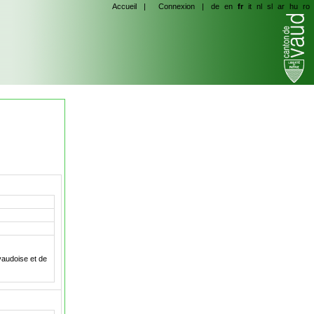
Accueil
|
Connexion
|
de
en
fr
it
nl
sl
ar
hu
ro
vaudoise et de