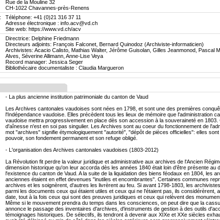
Rue de la Mouline 32
CH-1022 Chavannes-près-Renens
:
Téléphone: +41 (0)21 316 37 11
Adresse électronique : info.acv@vd.ch
Site web: https://www.vd.ch/acv
Directrice: Delphine Friedmann
Directeurs adjoints: François Falconet, Bernard Quinodoz (Archiviste-informaticien)
Archivistes: Acacio Calisto, Mathias Walter, Jérôme Guisolan, Gilles Jeanmonod, Pascal M
Alves, Séverine Allimann, Anne-Lise Veya
Record manager: Jessica Seger
Bibliothécaire documentaliste : Claudia Margueron
- La plus ancienne institution patrimoniale du canton de Vaud
Les Archives cantonales vaudoises sont nées en 1798, et sont une des premières conquê
l'Indépendance vaudoise. Elles précèdent tous les lieux de mémoire que l'administration c
vaudoise mettra progressivement en place dès son accession à la souveraineté en 1803. 
d'aînesse n'est en soi pas singulier. Les Archives sont au coeur du fonctionnement de l'admi
mot "archives" signifie étymologiquement "autorité", "dépôt de pièces officielles": elles son
pouvoir, son fondement permanent et son refuge obligé.
- L'organisation des Archives cantonales vaudoises (1803-2012)
La Révolution fit perdre la valeur juridique et administrative aux archives de l'Ancien Régim
dimension historique qu'on leur accorda dès les années 1840 était loin d'être présente au 
l'existence du canton de Vaud. A la suite de la liquidation des biens féodaux en 1804, les a
anciennes étaient en effet devenues "inutiles et encombrantes". Certaines communes repri
archives et les soignèrent, d'autres les livrèrent au feu. Si avant 1798-1803, les archivistes
parmi les documents ceux qui étaient utiles et ceux qui ne l'étaient pas, ils considérèrent, 
date, tout à la fois ceux qui sont des preuves juridiques et ceux qui relèvent des monument
Même si le mouvement prendra du temps dans les consciences, on peut dire que la cass
annonce le passage des inventaires d'archives, d'instruments de gestion à des outils d'ac
témoignages historiques. De sélectifs, ils tendront à devenir aux XIXe et XXe siècles exhau