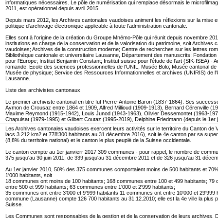
informatiques nécessaires. Le pôle de numérisation qui remplace désormais le microfilmag
2011, est opérationnel depuis avril 2015.
Depuis mars 2012, les Archives cantonales vaudoises animent les réflexions sur la mise e
politique d'archivage électronique applicable à toute l'administration cantonale.
Elles sont à l'origine de la création du Groupe Mnémo-Pôle qui réunit depuis novembre 20
institutions en charge de la conservation et de la valorisation du patrimoine, soit Archives 
vaudoises; Archives de la construction moderne; Centre de recherches sur les lettres ro
Bibliothèque cantonale et universitaire Lausanne, Département des manuscrits; Fondatio
pour l'Europe; Institut Benjamin Constant; Institut suisse pour l'étude de l'art (SIK-ISEA) - 
romande; Ecole des sciences professionnelles de l'UNIL; Musée Bolo; Musée cantonal de 
Musée de physique; Service des Ressources Informationnelles et archives (UNIRIS) de l'
Lausanne.
Liste des archivistes cantonaux
Le premier archiviste cantonal en titre fut Pierre-Antoine Baron (1837-1864). Ses success
Aymon de Crousaz entre 1864 et 1909, Alfred Millioud (1909-1913), Bernard Cérenville (1
Maxime Reymond (1915-1942), Louis Junod (1943-1963), Olivier Dessemontet (1963-1979
Chapuisat (1979-1995) et Gilbert Coutaz (1995-2019), Delphine Friedmann (depuis le 1er ju
Les Archives cantonales vaudoises exercent leurs activités sur le territoire du Canton de 
lacs 3 212 km2 et 778'300 habitants au 31 décembre 2016), soit le 4e canton par sa super
(8,8% du territoire national) et le canton le plus peuplé de la Suisse occidentale.
Le canton compte au 1er janvierr 2017 309 communes - pour rappel, le nombre de commu
375 jusqu'au 30 juin 2011, de 339 jusqu'au 31 décembre 2011 et de 326 jusqu'au 31 déce
Au 1er janvier 2010, 50% des 375 communes comportaient moins de 500 habitants et 70
1'000 habitants, soit
18 communes ont moins de 100 habitants; 168 communes entre 100 et 499 habitants; 7
entre 500 et 999 habitants; 63 communes entre 1'000 et 2'999 habitants;
35 communes ont entre 3'000 et 9'999 habitants 11 communes ont entre 10'000 et 29'999 h
commune (Lausanne) compte 126 700 habitants au 31.12.2010; elle est la 4e ville la plus 
Suisse.
Les Communes sont responsables de la gestion et de la conservation de leurs archives. D