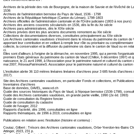
Archives de la période des rois de Bourgogne, de la maison de Savoie et de l'évêché de 
1536
Archives de l'administration bernoise du Pays de Vaud, 1536 - 1798
Archives de la République helvétique (Canton du Léman), 1798-1803
Archives officielles de l'administration cantonale et de l'Ordre judiciaire (1803 à nos jours)
Archives des anciens couvents sécularisés en 1536, dès la fin du Xe siècle
Archives para administratives, dès le XIXe siècle
Archives privées dont les plus anciens documents remontent au XIe siècle
Collections de documentations diverses, constituées principalement au XXe siècle
Les Archives cantonales vaudoises s'insèrent dans le réseau du patrimoine du canton de 
apportant leur contribution et en veillant à remplir leur rôle ou prioritaire ou complémentaire
collecte, la conservation et la diffusion du patrimoine sis dans le canton de Vaud ou en rela
ci.
Elles sont d'ailleurs à l'origine de la démarche, en novembre 1995, qui a permis l'organisat
premiers Etats généraux du patrimoine du canton de Vaud (Chillon, 6 décembre 1997) et q
naissance, le 21 avril 1998, à l'Association pour le patrimoine naturel et culturel du canton
mai 2007, RéseauPatrimoineS. Association pour le patrimoine naturel et culturel du canton
L'institution abrite 36 110 mètres linéaires linéaires d'archives pour 3 685 fonds d'archive
2017).
Site des Archives cantonales vaudoises, en particulier Fonds et collections, et Publications
Inventaires d'archives
Base de données, DAVEL, www.vd.ch
Guide des sources historiques du Pays de Vaud, à l'époque bernoise (1536-1798), consult
Guide des Archives cantonales vaudoises, en grande partie vieillie, 1990 (2e éd. 1993)
Guide de consultation du Registre foncier
Guide de consultation du cadastre
Guide de l'usager, 2012
Rapports d'activité, dès 1996, consultables en ligne
Rapports thématiques, de 1996 à 2019, consultables en ligne
Publications en relation avec l'institution (histoire et contenu) :
Coutaz, Gilbert : Trésors des Archives cantonales vaudoises, Orbe-Yverdon-les-Bains C
Attinger, 2023, 231 p.