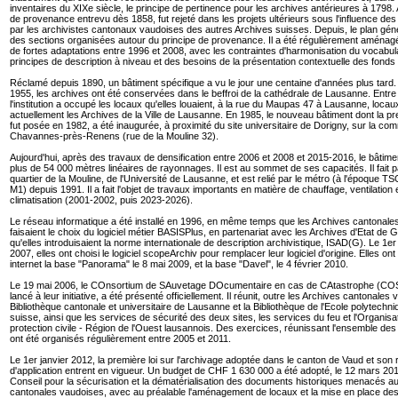
inventaires du XIXe siècle, le principe de pertinence pour les archives antérieures à 1798. A
de provenance entrevu dès 1858, fut rejeté dans les projets ultérieurs sous l'influence de
par les archivistes cantonaux vaudoises des autres Archives suisses. Depuis, le plan génér
des sections organisées autour du principe de provenance. Il a été régulièrement aménagé et
de fortes adaptations entre 1996 et 2008, avec les contraintes d'harmonisation du vocabul
principes de description à niveau et des besoins de la présentation contextuelle des fonds
Réclamé depuis 1890, un bâtiment spécifique a vu le jour une centaine d'années plus tard
1955, les archives ont été conservées dans le beffroi de la cathédrale de Lausanne. Entre
l'institution a occupé les locaux qu'elles louaient, à la rue du Maupas 47 à Lausanne, locaux
actuellement les Archives de la Ville de Lausanne. En 1985, le nouveau bâtiment dont la pr
fut posée en 1982, a été inaugurée, à proximité du site universitaire de Dorigny, sur la c
Chavannes-près-Renens (rue de la Mouline 32).
Aujourd'hui, après des travaux de densification entre 2006 et 2008 et 2015-2016, le bâtime
plus de 54 000 mètres linéaires de rayonnages. Il est au sommet de ses capacités. Il fait p
quartier de la Mouline, de l'Université de Lausanne, et est relié par le métro (à l'époque TS
M1) depuis 1991. Il a fait l'objet de travaux importants en matière de chauffage, ventilation 
climatisation (2001-2002, puis 2023-2026).
Le réseau informatique a été installé en 1996, en même temps que les Archives cantonale
faisaient le choix du logiciel métier BASISPlus, en partenariat avec les Archives d'Etat de 
qu'elles introduisaient la norme internationale de description archivistique, ISAD(G). Le 1
2007, elles ont choisi le logiciel scopeArchiv pour remplacer leur logiciel d'origine. Elles ont
internet la base "Panorama" le 8 mai 2009, et la base "Davel", le 4 février 2010.
Le 19 mai 2006, le COnsortium de SAuvetage DOcumentaire en cas de CAtastrophe (
lancé à leur initiative, a été présenté officiellement. Il réunit, outre les Archives cantonales 
Bibliothèque cantonale et universitaire de Lausanne et la Bibliothèque de l'Ecole polytechni
suisse, ainsi que les services de sécurité des deux sites, les services du feu et l'Organisat
protection civile - Région de l'Ouest lausannois. Des exercices, réunissant l'ensemble des
ont été organisés régulièrement entre 2005 et 2011.
Le 1er janvier 2012, la première loi sur l'archivage adoptée dans le canton de Vaud et son
d'application entrent en vigueur. Un budget de CHF 1 630 000 a été adopté, le 12 mars 20
Conseil pour la sécurisation et la dématérialisation des documents historiques menacés a
cantonales vaudoises, avec au préalable l'aménagement de locaux et la mise en place de