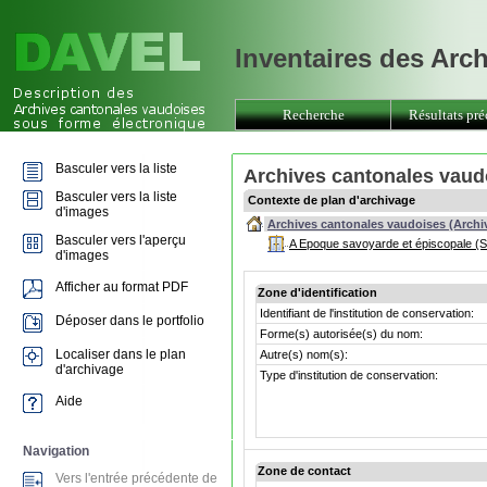
Inventaires des Arc
Recherche
Résultats pré
Basculer vers la liste
Archives cantonales vaud
Basculer vers la liste
Contexte de plan d'archivage
d'images
Archives cantonales vaudoises (Archi
Basculer vers l'aperçu
A Epoque savoyarde et épiscopale (S
d'images
Afficher au format PDF
Zone d'identification
Identifiant de l'institution de conservation:
Déposer dans le portfolio
Forme(s) autorisée(s) du nom:
Localiser dans le plan
Autre(s) nom(s):
d'archivage
Type d'institution de conservation:
Aide
Navigation
Zone de contact
Vers l'entrée précédente de