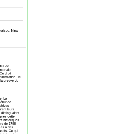
orisod, Nina
tes de
antonale
Ce droit
nistration - le
t la preuve du
e. La
début de
rchives
rent leurs
 distinguaient
après cette
s historiques.
ure de 1798
cès à des
stifs. Ce qui