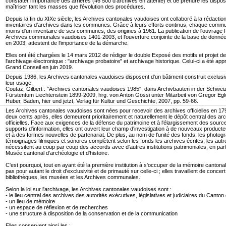
constater l'importance des arriérés (46 500 d'archives en attente) et de prendre les dispos
maîtriser tant les masses que l'évolution des procédures.
Depuis la fin du XIXe siècle, les Archives cantonales vaudoises ont collaboré à la rédactio
inventaires d'archives dans les communes. Grâce à leurs efforts continus, chaque comm
moins d'un inventaire de ses communes, des origines à 1961. La publication de l'ouvrag
Archives communales vaudoises 1401-2003, et l'ouverture conjointe de la base de donn
en 2003, attestent de l'importance de la démarche.
Elles ont été chargées le 14 mars 2012 de rédiger le double Exposé des motifs et projet de
l'archivage électronique : "archivage probatoire" et archivage historique. Celui-ci a été app
Grand Conseil en juin 2019.
Depuis 1986, les Archives cantonales vaudoises disposent d'un bâtiment construit exclus
leur usage.
Coutaz, Gilbert : "Archives cantonales vaudoises 1985", dans Archivbauten in der Schwei
Fürstentum Liechtenstein 1899-2009, hrg. von Anton Gössi unter Mitarbeit von Gregor Egl
Huber, Baden, hier und jetzt, Verlag für Kultur und Geschichte, 2007, pp. 59-66.
Les Archives cantonales vaudoises sont nées pour recevoir des archives officielles en 17
deux cents après, elles demeurent prioritairement et naturellement le dépôt central des ar
officielles. Face aux exigences de la défense du patrimoine et à l'élargissement des sourc
supports d'information, elles ont ouvert leur champ d'investigation à de nouveaux product
et à des formes nouvelles de partenariat. De plus, au nom de l'unité des fonds, les photogr
témoignages filmiques et sonores complètent selon les fonds les archives écrites, les aut
nécessitent au coup par coup des accords avec d'autres institutions patrimoniales, en parti
Musée cantonal d'archéologie et d'histoire.
C'est pourquoi, tout en ayant été la première institution à s'occuper de la mémoire cantonale
pas pour autant le droit d'exclusivité et de primauté sur celle-ci ; elles travaillent de concer
bibliothèques, les musées et les Archives communales.
Selon la loi sur l'archivage, les Archives cantonales vaudoises sont :
- le lieu central des archives des autorités exécutives, législatives et judiciaires du Canto
- un lieu de mémoire
- un espace de réflexion et de recherches
- une structure à disposition de la conservation et de la communication
Elles conservent ainsi les :