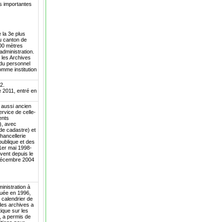
us importantes
 la 3e plus
du canton de
000 mètres
'administration.
t les Archives
 du personnel
comme institution
2.
e 2011, entré en
 aussi ancien
ervice de celle-
ents
), avec
de cadastre) et
hancellerie
publique et des
(1er mai 1998-
èvent depuis le
r décembre 2004
inistration à
tuée en 1996,
 calendrier de
des archives a
ique sur les
8, a permis de