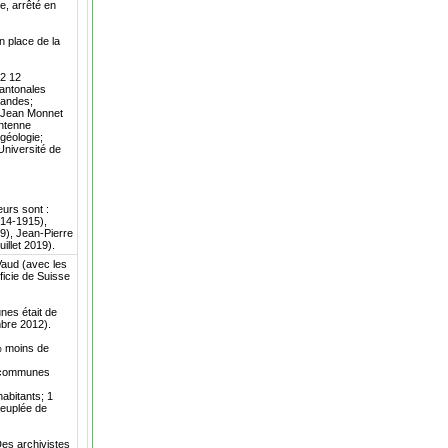
e, arrêté en
n place de la
12 12
cantonales
mandes;
n Jean Monnet
Antenne
géologie;
Université de
eurs sont :
914-1915),
), Jean-Pierre
illet 2019).
Vaud (avec les
ficie de Suisse
nes était de
mbre 2012).
% moins de
9 communes
abitants; 1
peuplée de
es archivistes