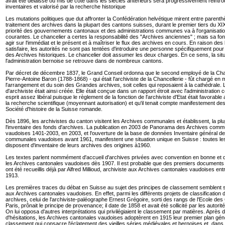
avait été délaissé ou mis de côté dans les siècles antérieurs sera progressivement réintro
inventaires et valorisé par la recherche historique
Les mutations politiques que dut affronter la Confédération helvétique mirent entre parenth
traitement des archives dans la plupart des cantons suisses, durant le premier tiers du XIX
priorité des gouvernements cantonaux et des administrations communes va à l'organisati
courantes. Le chancelier a certes la responsabilité des "Archives anciennes" ; mais sa fonc
agir sur l'immédiat et le présent et à maîtriser le flux des archives en cours. En raison des
satisfaire, les autorités ne sont pas tentées d'introduire une personne spécifiquement pour 
des Archives historiques. Le chancelier doit assumer les deux charges. En ce sens, la sit
l'administration bernoise se retrouve dans de nombreux cantons.
Par décret de décembre 1837, le Grand Conseil ordonna que le second employé de la Chan
Pierre-Antoine Baron (1788-1868) - qui était l'archiviste de la Chancellerie - fût chargé e
l'arrangement et du soin des Grandes archives, soit celles qui reposaient à la cathédrale. 
d'archiviste était ainsi créée. Elle était conçue dans un rapport étroit avec l'administration 
esprit assez libéral puisque le règlement de la fonction de l'archiviste d'Etat était favorabl
la recherche scientifique (moyennant autorisation) et qu'il tenait compte manifestement des 
Société d'histoire de la Suisse romande.
Dès 1896, les archivistes du canton visitent les Archives communales et établissent, la pl
l'inventaire des fonds d'archives. La publication en 2003 de Panorama des Archives com
vaudoises 1401-2003, en 2003, et l'ouverture de la base de données Inventaire général d
communales vaudoises avant 1961, manifestent une situation unique en Suisse : toutes 
disposent d'inventaire de leurs archives des origines à1960.
Les textes parlent nommément d'accueil d'archives privées avec convention en bonne et 
les Archives cantonales vaudoises dès 1907. Il est probable que des premiers documents d
ont été recueillis déjà par Alfred Millioud, archiviste aux Archives cantonales vaudoises ent
1913.
Les premières traces du débat en Suisse au sujet des principes de classement semblent 
aux Archives cantonales vaudoises. En effet, parmi les différents projets de classification
archives, celui de l'archiviste-paléographe Ernest Grégoire, sorti des rangs de l'Ecole de
Paris, prônait le principe de provenance; il date de 1858 et avait été sollicité par les autori
On lui opposa d'autres interprétations qui privilégiaient le classement par matières. Après
d'hésitations, les Archives cantonales vaudoises adoptèrent en 1915 leur premier plan gén
classement qui consacre l'éclatement des vieilles séries médiévales et bernoises et, dans 