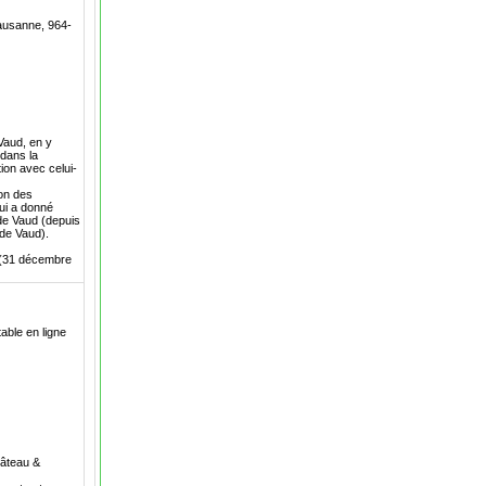
Lausanne, 964-
Vaud, en y
 dans la
tion avec celui-
ion des
ui a donné
 de Vaud (depuis
 de Vaud).
s (31 décembre
able en ligne
hâteau &