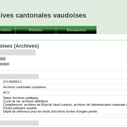
hives cantonales vaudoises
cédents
Portfolio
Informations
oises (Archives)
ves)
ection)
CH-000053-1
Archives cantonales vaudoises
ACV
Statut: Archives publiques
Cycle de vie: archives définitives
Compétences: archives de l'Etat de Vaud (canton); archives de l'administration cantonale 
l'Ordre judiciaire vaudois
Dépôt de référence pour les fonds d'archives écrites d'origine privée