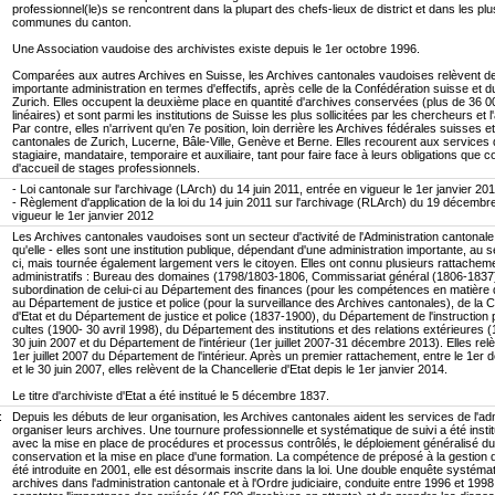
professionnel(le)s se rencontrent dans la plupart des chefs-lieux de district et dans les pl
communes du canton.
Une Association vaudoise des archivistes existe depuis le 1er octobre 1996.
Comparées aux autres Archives en Suisse, les Archives cantonales vaudoises relèvent de
importante administration en termes d'effectifs, après celle de la Confédération suisse et 
Zurich. Elles occupent la deuxième place en quantité d'archives conservées (plus de 36 
linéaires) et sont parmi les institutions de Suisse les plus sollicitées par les chercheurs et l
Par contre, elles n'arrivent qu'en 7e position, loin derrière les Archives fédérales suisses e
cantonales de Zurich, Lucerne, Bâle-Ville, Genève et Berne. Elles recourent aux services
stagiaire, mandataire, temporaire et auxiliaire, tant pour faire face à leurs obligations que 
d'accueil de stages professionnels.
- Loi cantonale sur l'archivage (LArch) du 14 juin 2011, entrée en vigueur le 1er janvier 201
- Règlement d'application de la loi du 14 juin 2011 sur l'archivage (RLArch) du 19 décembr
vigueur le 1er janvier 2012
Les Archives cantonales vaudoises sont un secteur d'activité de l'Administration cantonale
qu'elle - elles sont une institution publique, dépendant d'une administration importante, au s
ci, mais tournée également largement vers le citoyen. Elles ont connu plusieurs rattachem
administratifs : Bureau des domaines (1798/1803-1806, Commissariat général (1806-1837
subordination de celui-ci au Département des finances (pour les compétences en matière 
au Département de justice et police (pour la surveillance des Archives cantonales), de la C
d'Etat et du Département de justice et police (1837-1900), du Département de l'instruction 
cultes (1900- 30 avril 1998), du Département des institutions et des relations extérieures 
30 juin 2007 et du Département de l'intérieur (1er juillet 2007-31 décembre 2013). Elles rel
1er juillet 2007 du Département de l'intérieur. Après un premier rattachement, entre le 1e
et le 30 juin 2007, elles relèvent de la Chancellerie d'Etat depis le 1er janvier 2014.
Le titre d'archiviste d'Etat a été institué le 5 décembre 1837.
:
Depuis les débuts de leur organisation, les Archives cantonales aident les services de l'adm
organiser leurs archives. Une tournure professionnelle et systématique de suivi a été insti
avec la mise en place de procédures et processus contrôlés, le déploiement généralisé du
conservation et la mise en place d'une formation. La compétence de préposé à la gestion 
été introduite en 2001, elle est désormais inscrite dans la loi. Une double enquête systémat
archives dans l'administration cantonale et à l'Ordre judiciaire, conduite entre 1996 et 199