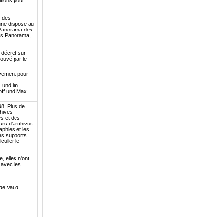
itions pour
n des
une dispose au
e Panorama des
ées Panorama,
 décret sur
rouvé par le
ivement pour
z und im
off und Max
98. Plus de
chives
es et des
eurs d'archives
aphies et les
res supports
culier le
, elles n'ont
t avec les
n de Vaud