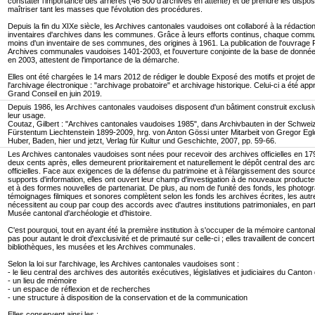
constater l'importance des arriérés (46 500 d'archives en attente) et de prendre les dispos
maîtriser tant les masses que l'évolution des procédures.
Depuis la fin du XIXe siècle, les Archives cantonales vaudoises ont collaboré à la rédactio
inventaires d'archives dans les communes. Grâce à leurs efforts continus, chaque comm
moins d'un inventaire de ses communes, des origines à 1961. La publication de l'ouvrag
Archives communales vaudoises 1401-2003, et l'ouverture conjointe de la base de donn
en 2003, attestent de l'importance de la démarche.
Elles ont été chargées le 14 mars 2012 de rédiger le double Exposé des motifs et projet de
l'archivage électronique : "archivage probatoire" et archivage historique. Celui-ci a été app
Grand Conseil en juin 2019.
Depuis 1986, les Archives cantonales vaudoises disposent d'un bâtiment construit exclus
leur usage.
Coutaz, Gilbert : "Archives cantonales vaudoises 1985", dans Archivbauten in der Schwei
Fürstentum Liechtenstein 1899-2009, hrg. von Anton Gössi unter Mitarbeit von Gregor Egl
Huber, Baden, hier und jetzt, Verlag für Kultur und Geschichte, 2007, pp. 59-66.
Les Archives cantonales vaudoises sont nées pour recevoir des archives officielles en 17
deux cents après, elles demeurent prioritairement et naturellement le dépôt central des ar
officielles. Face aux exigences de la défense du patrimoine et à l'élargissement des sourc
supports d'information, elles ont ouvert leur champ d'investigation à de nouveaux product
et à des formes nouvelles de partenariat. De plus, au nom de l'unité des fonds, les photogr
témoignages filmiques et sonores complètent selon les fonds les archives écrites, les aut
nécessitent au coup par coup des accords avec d'autres institutions patrimoniales, en parti
Musée cantonal d'archéologie et d'histoire.
C'est pourquoi, tout en ayant été la première institution à s'occuper de la mémoire cantonale
pas pour autant le droit d'exclusivité et de primauté sur celle-ci ; elles travaillent de concer
bibliothèques, les musées et les Archives communales.
Selon la loi sur l'archivage, les Archives cantonales vaudoises sont :
- le lieu central des archives des autorités exécutives, législatives et judiciaires du Canto
- un lieu de mémoire
- un espace de réflexion et de recherches
- une structure à disposition de la conservation et de la communication
Elles conservent ainsi les :