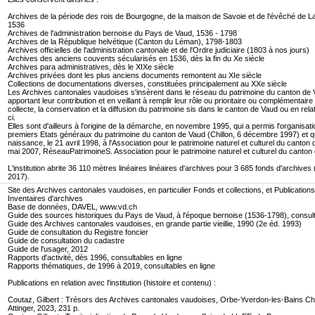
Archives de la période des rois de Bourgogne, de la maison de Savoie et de l'évêché de 
1536
Archives de l'administration bernoise du Pays de Vaud, 1536 - 1798
Archives de la République helvétique (Canton du Léman), 1798-1803
Archives officielles de l'administration cantonale et de l'Ordre judiciaire (1803 à nos jours)
Archives des anciens couvents sécularisés en 1536, dès la fin du Xe siècle
Archives para administratives, dès le XIXe siècle
Archives privées dont les plus anciens documents remontent au XIe siècle
Collections de documentations diverses, constituées principalement au XXe siècle
Les Archives cantonales vaudoises s'insèrent dans le réseau du patrimoine du canton de 
apportant leur contribution et en veillant à remplir leur rôle ou prioritaire ou complémentaire
collecte, la conservation et la diffusion du patrimoine sis dans le canton de Vaud ou en rela
ci.
Elles sont d'ailleurs à l'origine de la démarche, en novembre 1995, qui a permis l'organisat
premiers Etats généraux du patrimoine du canton de Vaud (Chillon, 6 décembre 1997) et q
naissance, le 21 avril 1998, à l'Association pour le patrimoine naturel et culturel du canton
mai 2007, RéseauPatrimoineS. Association pour le patrimoine naturel et culturel du canton
L'institution abrite 36 110 mètres linéaires linéaires d'archives pour 3 685 fonds d'archive
2017).
Site des Archives cantonales vaudoises, en particulier Fonds et collections, et Publications
Inventaires d'archives
Base de données, DAVEL, www.vd.ch
Guide des sources historiques du Pays de Vaud, à l'époque bernoise (1536-1798), consult
Guide des Archives cantonales vaudoises, en grande partie vieillie, 1990 (2e éd. 1993)
Guide de consultation du Registre foncier
Guide de consultation du cadastre
Guide de l'usager, 2012
Rapports d'activité, dès 1996, consultables en ligne
Rapports thématiques, de 1996 à 2019, consultables en ligne
Publications en relation avec l'institution (histoire et contenu) :
Coutaz, Gilbert : Trésors des Archives cantonales vaudoises, Orbe-Yverdon-les-Bains C
Attinger, 2023, 231 p.