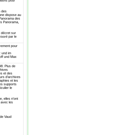
itions pour
n des
une dispose au
e Panorama des
ées Panorama,
 décret sur
rouvé par le
ivement pour
z und im
off und Max
98. Plus de
chives
es et des
eurs d'archives
aphies et les
res supports
culier le
, elles n'ont
t avec les
n de Vaud