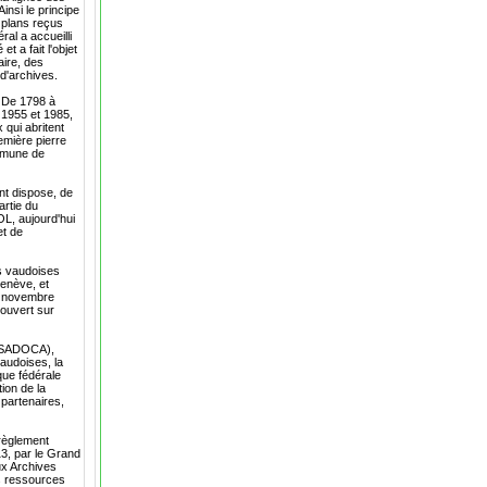
insi le principe
s plans reçus
al a accueilli
 a fait l'objet
aire, des
 d'archives.
. De 1798 à
 1955 et 1985,
 qui abritent
emière pierre
ommune de
nt dispose, de
artie du
OL, aujourd'hui
et de
s vaudoises
Genève, et
er novembre
 ouvert sur
COSADOCA),
vaudoises, la
que fédérale
ion de la
 partenaires,
 règlement
13, par le Grand
ux Archives
s ressources