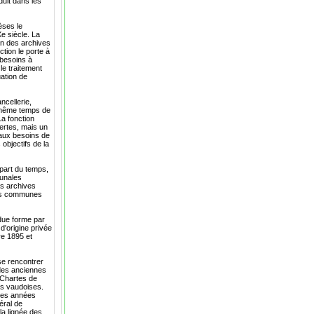
duit dans les
èses le
e siècle. La
on des archives
tion le porte à
 besoins à
le traitement
uation de
cellerie,
n même temps de
La fonction
certes, mais un
e aux besoins de
objectifs de la
upart du temps,
munales
es archives
les communes
due forme par
'origine privée
re 1895 et
se rencontrer
 des anciennes
s Chartes de
tés vaudoises.
 des années
éral de
la lignée des