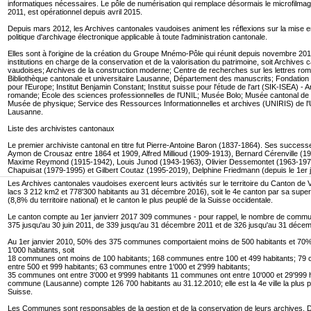
informatiques nécessaires. Le pôle de numérisation qui remplace désormais le microfilmag
2011, est opérationnel depuis avril 2015.
Depuis mars 2012, les Archives cantonales vaudoises animent les réflexions sur la mise e
politique d'archivage électronique applicable à toute l'administration cantonale.
Elles sont à l'origine de la création du Groupe Mnémo-Pôle qui réunit depuis novembre 20
institutions en charge de la conservation et de la valorisation du patrimoine, soit Archives 
vaudoises; Archives de la construction moderne; Centre de recherches sur les lettres ro
Bibliothèque cantonale et universitaire Lausanne, Département des manuscrits; Fondatio
pour l'Europe; Institut Benjamin Constant; Institut suisse pour l'étude de l'art (SIK-ISEA) - 
romande; Ecole des sciences professionnelles de l'UNIL; Musée Bolo; Musée cantonal de 
Musée de physique; Service des Ressources Informationnelles et archives (UNIRIS) de l'
Lausanne.
Liste des archivistes cantonaux
Le premier archiviste cantonal en titre fut Pierre-Antoine Baron (1837-1864). Ses success
Aymon de Crousaz entre 1864 et 1909, Alfred Millioud (1909-1913), Bernard Cérenville (1
Maxime Reymond (1915-1942), Louis Junod (1943-1963), Olivier Dessemontet (1963-1979
Chapuisat (1979-1995) et Gilbert Coutaz (1995-2019), Delphine Friedmann (depuis le 1er ju
Les Archives cantonales vaudoises exercent leurs activités sur le territoire du Canton de 
lacs 3 212 km2 et 778'300 habitants au 31 décembre 2016), soit le 4e canton par sa super
(8,8% du territoire national) et le canton le plus peuplé de la Suisse occidentale.
Le canton compte au 1er janvierr 2017 309 communes - pour rappel, le nombre de commu
375 jusqu'au 30 juin 2011, de 339 jusqu'au 31 décembre 2011 et de 326 jusqu'au 31 déce
Au 1er janvier 2010, 50% des 375 communes comportaient moins de 500 habitants et 70
1'000 habitants, soit
18 communes ont moins de 100 habitants; 168 communes entre 100 et 499 habitants; 7
entre 500 et 999 habitants; 63 communes entre 1'000 et 2'999 habitants;
35 communes ont entre 3'000 et 9'999 habitants 11 communes ont entre 10'000 et 29'999 h
commune (Lausanne) compte 126 700 habitants au 31.12.2010; elle est la 4e ville la plus 
Suisse.
Les Communes sont responsables de la gestion et de la conservation de leurs archives. D