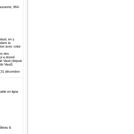
Lausanne, 964-
Vaud, en y
 dans la
tion avec celui-
ion des
ui a donné
 de Vaud (depuis
 de Vaud).
s (31 décembre
able en ligne
hâteau &