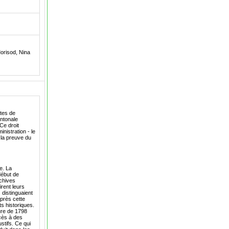
orisod, Nina
tes de
antonale
Ce droit
nistration - le
t la preuve du
e. La
début de
rchives
rent leurs
 distinguaient
après cette
s historiques.
ure de 1798
cès à des
stifs. Ce qui