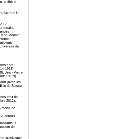
e, arrêté en
n place de la
12 12
cantonales
mandes;
n Jean Monnet
Antenne
géologie;
Université de
eurs sont :
914-1915),
), Jean-Pierre
illet 2019).
Vaud (avec les
ficie de Suisse
nes était de
mbre 2012).
% moins de
9 communes
abitants; 1
peuplée de
es archivistes