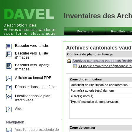
Inventaires des Arc
Recherche
Résultats pré
Basculer vers la liste
Archives cantonales vaud
Basculer vers la liste
Contexte de plan d'archivage
d'images
Archives cantonales vaudoises (Archi
Basculer vers l'aperçu
A Epoque savoyarde et épiscopale (S
d'images
Afficher au format PDF
Zone d'identification
Identifiant de l'institution de conservation:
Déposer dans le portfolio
Forme(s) autorisée(s) du nom:
Localiser dans le plan
Autre(s) nom(s):
d'archivage
Type d'institution de conservation:
Aide
Navigation
Zone de contact
Vers l'entrée précédente de