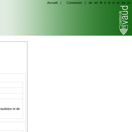
Accueil
|
Connexion
|
de
en
fr
it
nl
sl
ar
hu
ro
vaudoise et de