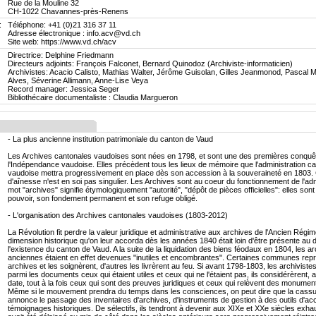
Rue de la Mouline 32
CH-1022 Chavannes-près-Renens
:
Téléphone: +41 (0)21 316 37 11
Adresse électronique : info.acv@vd.ch
Site web: https://www.vd.ch/acv
Directrice: Delphine Friedmann
Directeurs adjoints: François Falconet, Bernard Quinodoz (Archiviste-informaticien)
Archivistes: Acacio Calisto, Mathias Walter, Jérôme Guisolan, Gilles Jeanmonod, Pascal M
Alves, Séverine Allimann, Anne-Lise Veya
Record manager: Jessica Seger
Bibliothécaire documentaliste : Claudia Margueron
- La plus ancienne institution patrimoniale du canton de Vaud
Les Archives cantonales vaudoises sont nées en 1798, et sont une des premières conquê
l'Indépendance vaudoise. Elles précèdent tous les lieux de mémoire que l'administration c
vaudoise mettra progressivement en place dès son accession à la souveraineté en 1803. 
d'aînesse n'est en soi pas singulier. Les Archives sont au coeur du fonctionnement de l'admi
mot "archives" signifie étymologiquement "autorité", "dépôt de pièces officielles": elles son
pouvoir, son fondement permanent et son refuge obligé.
- L'organisation des Archives cantonales vaudoises (1803-2012)
La Révolution fit perdre la valeur juridique et administrative aux archives de l'Ancien Régim
dimension historique qu'on leur accorda dès les années 1840 était loin d'être présente au 
l'existence du canton de Vaud. A la suite de la liquidation des biens féodaux en 1804, les a
anciennes étaient en effet devenues "inutiles et encombrantes". Certaines communes repri
archives et les soignèrent, d'autres les livrèrent au feu. Si avant 1798-1803, les archivistes
parmi les documents ceux qui étaient utiles et ceux qui ne l'étaient pas, ils considérèrent, 
date, tout à la fois ceux qui sont des preuves juridiques et ceux qui relèvent des monument
Même si le mouvement prendra du temps dans les consciences, on peut dire que la cass
annonce le passage des inventaires d'archives, d'instruments de gestion à des outils d'ac
témoignages historiques. De sélectifs, ils tendront à devenir aux XIXe et XXe siècles exhau