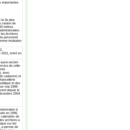
us importantes
 la 3e plus
du canton de
000 mètres
'administration.
t les Archives
 du personnel
comme institution
2.
e 2011, entré en
 aussi ancien
ervice de celle-
ents
), avec
de cadastre) et
hancellerie
publique et des
(1er mai 1998-
èvent depuis le
r décembre 2004
inistration à
tuée en 1996,
 calendrier de
des archives a
ique sur les
8, a permis de