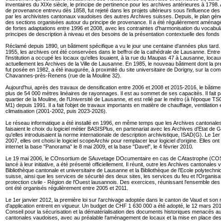
inventaires du XIXe siècle, le principe de pertinence pour les archives antérieures à 1798. A
de provenance entrevu dès 1858, fut rejeté dans les projets ultérieurs sous l'influence de
par les archivistes cantonaux vaudoises des autres Archives suisses. Depuis, le plan génér
des sections organisées autour du principe de provenance. Il a été régulièrement aménagé et
de fortes adaptations entre 1996 et 2008, avec les contraintes d'harmonisation du vocabul
principes de description à niveau et des besoins de la présentation contextuelle des fonds
Réclamé depuis 1890, un bâtiment spécifique a vu le jour une centaine d'années plus tard
1955, les archives ont été conservées dans le beffroi de la cathédrale de Lausanne. Entre
l'institution a occupé les locaux qu'elles louaient, à la rue du Maupas 47 à Lausanne, locaux
actuellement les Archives de la Ville de Lausanne. En 1985, le nouveau bâtiment dont la pr
fut posée en 1982, a été inaugurée, à proximité du site universitaire de Dorigny, sur la c
Chavannes-près-Renens (rue de la Mouline 32).
Aujourd'hui, après des travaux de densification entre 2006 et 2008 et 2015-2016, le bâtime
plus de 54 000 mètres linéaires de rayonnages. Il est au sommet de ses capacités. Il fait p
quartier de la Mouline, de l'Université de Lausanne, et est relié par le métro (à l'époque TS
M1) depuis 1991. Il a fait l'objet de travaux importants en matière de chauffage, ventilation 
climatisation (2001-2002, puis 2023-2026).
Le réseau informatique a été installé en 1996, en même temps que les Archives cantonale
faisaient le choix du logiciel métier BASISPlus, en partenariat avec les Archives d'Etat de 
qu'elles introduisaient la norme internationale de description archivistique, ISAD(G). Le 1
2007, elles ont choisi le logiciel scopeArchiv pour remplacer leur logiciel d'origine. Elles ont
internet la base "Panorama" le 8 mai 2009, et la base "Davel", le 4 février 2010.
Le 19 mai 2006, le COnsortium de SAuvetage DOcumentaire en cas de CAtastrophe (
lancé à leur initiative, a été présenté officiellement. Il réunit, outre les Archives cantonales 
Bibliothèque cantonale et universitaire de Lausanne et la Bibliothèque de l'Ecole polytechni
suisse, ainsi que les services de sécurité des deux sites, les services du feu et l'Organisat
protection civile - Région de l'Ouest lausannois. Des exercices, réunissant l'ensemble des
ont été organisés régulièrement entre 2005 et 2011.
Le 1er janvier 2012, la première loi sur l'archivage adoptée dans le canton de Vaud et son
d'application entrent en vigueur. Un budget de CHF 1 630 000 a été adopté, le 12 mars 20
Conseil pour la sécurisation et la dématérialisation des documents historiques menacés a
cantonales vaudoises, avec au préalable l'aménagement de locaux et la mise en place de