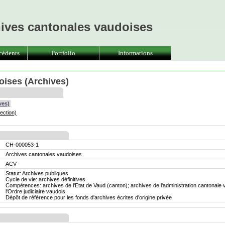
hives cantonales vaudoises
cédents
Portfolio
Informations
oises (Archives)
ves)
ection)
CH-000053-1
Archives cantonales vaudoises
ACV
Statut: Archives publiques
Cycle de vie: archives définitives
Compétences: archives de l'Etat de Vaud (canton); archives de l'administration cantonale 
l'Ordre judiciaire vaudois
Dépôt de référence pour les fonds d'archives écrites d'origine privée