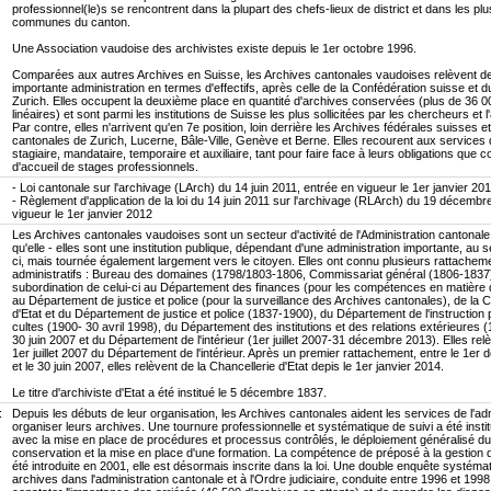
professionnel(le)s se rencontrent dans la plupart des chefs-lieux de district et dans les pl
communes du canton.
Une Association vaudoise des archivistes existe depuis le 1er octobre 1996.
Comparées aux autres Archives en Suisse, les Archives cantonales vaudoises relèvent de
importante administration en termes d'effectifs, après celle de la Confédération suisse et 
Zurich. Elles occupent la deuxième place en quantité d'archives conservées (plus de 36 
linéaires) et sont parmi les institutions de Suisse les plus sollicitées par les chercheurs et l
Par contre, elles n'arrivent qu'en 7e position, loin derrière les Archives fédérales suisses e
cantonales de Zurich, Lucerne, Bâle-Ville, Genève et Berne. Elles recourent aux services
stagiaire, mandataire, temporaire et auxiliaire, tant pour faire face à leurs obligations que 
d'accueil de stages professionnels.
- Loi cantonale sur l'archivage (LArch) du 14 juin 2011, entrée en vigueur le 1er janvier 201
- Règlement d'application de la loi du 14 juin 2011 sur l'archivage (RLArch) du 19 décembr
vigueur le 1er janvier 2012
Les Archives cantonales vaudoises sont un secteur d'activité de l'Administration cantonale
qu'elle - elles sont une institution publique, dépendant d'une administration importante, au s
ci, mais tournée également largement vers le citoyen. Elles ont connu plusieurs rattachem
administratifs : Bureau des domaines (1798/1803-1806, Commissariat général (1806-1837
subordination de celui-ci au Département des finances (pour les compétences en matière 
au Département de justice et police (pour la surveillance des Archives cantonales), de la C
d'Etat et du Département de justice et police (1837-1900), du Département de l'instruction 
cultes (1900- 30 avril 1998), du Département des institutions et des relations extérieures 
30 juin 2007 et du Département de l'intérieur (1er juillet 2007-31 décembre 2013). Elles rel
1er juillet 2007 du Département de l'intérieur. Après un premier rattachement, entre le 1e
et le 30 juin 2007, elles relèvent de la Chancellerie d'Etat depis le 1er janvier 2014.
Le titre d'archiviste d'Etat a été institué le 5 décembre 1837.
:
Depuis les débuts de leur organisation, les Archives cantonales aident les services de l'adm
organiser leurs archives. Une tournure professionnelle et systématique de suivi a été insti
avec la mise en place de procédures et processus contrôlés, le déploiement généralisé du
conservation et la mise en place d'une formation. La compétence de préposé à la gestion 
été introduite en 2001, elle est désormais inscrite dans la loi. Une double enquête systémat
archives dans l'administration cantonale et à l'Ordre judiciaire, conduite entre 1996 et 199