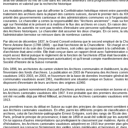
avait été délaissé ou mis de côté dans les siècles antérieurs sera progressivement réintro
inventaires et valorisé par la recherche historique
Les mutations politiques que dut affronter la Confédération helvétique mirent entre parenth
traitement des archives dans la plupart des cantons suisses, durant le premier tiers du XIX
priorité des gouvernements cantonaux et des administrations communes va à l'organisati
courantes. Le chancelier a certes la responsabilité des "Archives anciennes" ; mais sa fonc
agir sur l'immédiat et le présent et à maîtriser le flux des archives en cours. En raison des
satisfaire, les autorités ne sont pas tentées d'introduire une personne spécifiquement pour 
des Archives historiques. Le chancelier doit assumer les deux charges. En ce sens, la sit
l'administration bernoise se retrouve dans de nombreux cantons.
Par décret de décembre 1837, le Grand Conseil ordonna que le second employé de la Chan
Pierre-Antoine Baron (1788-1868) - qui était l'archiviste de la Chancellerie - fût chargé e
l'arrangement et du soin des Grandes archives, soit celles qui reposaient à la cathédrale. 
d'archiviste était ainsi créée. Elle était conçue dans un rapport étroit avec l'administration 
esprit assez libéral puisque le règlement de la fonction de l'archiviste d'Etat était favorabl
la recherche scientifique (moyennant autorisation) et qu'il tenait compte manifestement des 
Société d'histoire de la Suisse romande.
Dès 1896, les archivistes du canton visitent les Archives communales et établissent, la pl
l'inventaire des fonds d'archives. La publication en 2003 de Panorama des Archives com
vaudoises 1401-2003, en 2003, et l'ouverture de la base de données Inventaire général d
communales vaudoises avant 1961, manifestent une situation unique en Suisse : toutes 
disposent d'inventaire de leurs archives des origines à1960.
Les textes parlent nommément d'accueil d'archives privées avec convention en bonne et 
les Archives cantonales vaudoises dès 1907. Il est probable que des premiers documents d
ont été recueillis déjà par Alfred Millioud, archiviste aux Archives cantonales vaudoises ent
1913.
Les premières traces du débat en Suisse au sujet des principes de classement semblent 
aux Archives cantonales vaudoises. En effet, parmi les différents projets de classification
archives, celui de l'archiviste-paléographe Ernest Grégoire, sorti des rangs de l'Ecole de
Paris, prônait le principe de provenance; il date de 1858 et avait été sollicité par les autori
On lui opposa d'autres interprétations qui privilégiaient le classement par matières. Après
d'hésitations, les Archives cantonales vaudoises adoptèrent en 1915 leur premier plan gén
classement qui consacre l'éclatement des vieilles séries médiévales et bernoises et, dans 