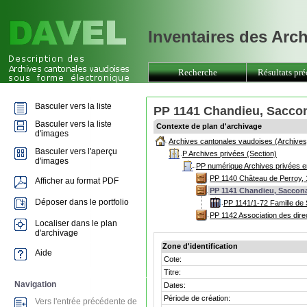
Inventaires des Arc
Recherche
Résultats pré
Basculer vers la liste
PP 1141 Chandieu, Saccona
Basculer vers la liste
Contexte de plan d'archivage
d'images
Archives cantonales vaudoises (Archives
Basculer vers l'aperçu
P Archives privées (Section)
d'images
PP numérique Archives privées e
PP 1140 Château de Perroy, 
Afficher au format PDF
PP 1141 Chandieu, Sacconay
Déposer dans le portfolio
PP 1141/1-72 Famille de
PP 1142 Association des dire
Localiser dans le plan
d'archivage
Zone d'identification
Aide
Cote:
Titre:
Navigation
Dates:
Période de création:
Vers l'entrée précédente de