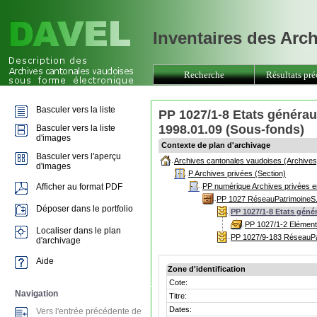
Inventaires des Arc
Recherche
Résultats pré
Basculer vers la liste
PP 1027/1-8 Etats générau
1998.01.09 (Sous-fonds)
Basculer vers la liste
d'images
Contexte de plan d'archivage
Basculer vers l'aperçu
Archives cantonales vaudoises (Archives
d'images
P Archives privées (Section)
Afficher au format PDF
PP numérique Archives privées e
PP 1027 RéseauPatrimoineS. A
Déposer dans le portfolio
PP 1027/1-8 Etats géné
PP 1027/1-2 Elément
Localiser dans le plan
PP 1027/9-183 RéseauPa
d'archivage
Aide
Zone d'identification
Cote:
Navigation
Titre:
Dates:
Vers l'entrée précédente de