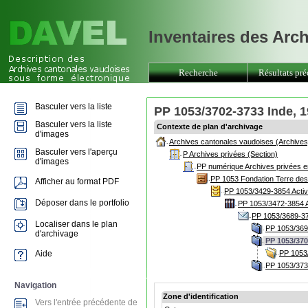
Inventaires des Arc
Recherche
Résultats pré
Basculer vers la liste
PP 1053/3702-3733 Inde, 1
Basculer vers la liste
Contexte de plan d'archivage
d'images
Archives cantonales vaudoises (Archives
Basculer vers l'aperçu
P Archives privées (Section)
d'images
PP numérique Archives privées e
PP 1053 Fondation Terre de
Afficher au format PDF
PP 1053/3429-3854 Activ
Déposer dans le portfolio
PP 1053/3472-3854 Ac
PP 1053/3689-37
Localiser dans le plan
PP 1053/369
d'archivage
PP 1053/370
Aide
PP 1053/
PP 1053/373
Navigation
Zone d'identification
Vers l'entrée précédente de