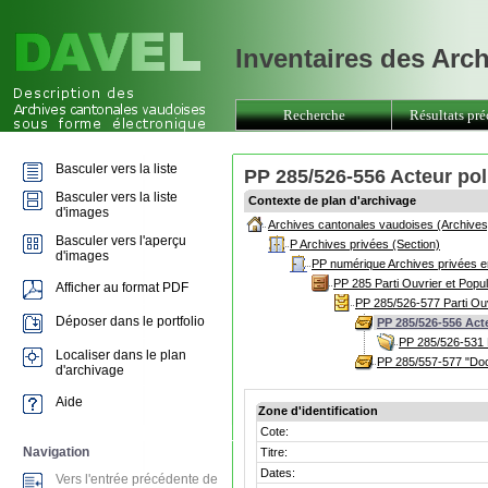
Inventaires des Arc
Recherche
Résultats pré
Basculer vers la liste
PP 285/526-556 Acteur pol
Basculer vers la liste
Contexte de plan d'archivage
d'images
Archives cantonales vaudoises (Archives
Basculer vers l'aperçu
P Archives privées (Section)
d'images
PP numérique Archives privées e
PP 285 Parti Ouvrier et Popu
Afficher au format PDF
PP 285/526-577 Parti Ou
Déposer dans le portfolio
PP 285/526-556 Act
PP 285/526-531 
Localiser dans le plan
PP 285/557-577 "Doc
d'archivage
Aide
Zone d'identification
Cote:
Navigation
Titre:
Dates:
Vers l'entrée précédente de