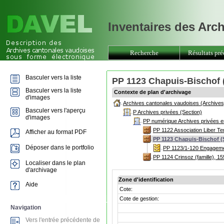
Inventaires des Arc
Recherche
Résultats pré
Basculer vers la liste
PP 1123 Chapuis-Bischof 
Basculer vers la liste
Contexte de plan d'archivage
d'images
Archives cantonales vaudoises (Archives
Basculer vers l'aperçu
P Archives privées (Section)
d'images
PP numérique Archives privées e
PP 1122 Association Liber T
Afficher au format PDF
PP 1123 Chapuis-Bischof (
Déposer dans le portfolio
PP 1123/1-120 Engagemen
PP 1124 Crinsoz (famille), 1
Localiser dans le plan
d'archivage
Zone d'identification
Aide
Cote:
Cote de gestion:
Navigation
Vers l'entrée précédente de