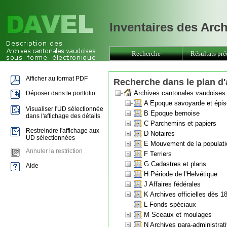
Inventaires des Arc
Recherche
Résultats pré
Afficher au format PDF
Recherche dans le plan d
Archives cantonales vaudoises
Déposer dans le portfolio
A Epoque savoyarde et épis
Visualiser l'UD sélectionnée
B Epoque bernoise
dans l'affichage des détails
C Parchemins et papiers
Restreindre l'affichage aux
D Notaires
UD sélectionnées
E Mouvement de la populati
Annuler la restriction
F Terriers
G Cadastres et plans
Aide
H Période de l'Helvétique
J Affaires fédérales
K Archives officielles dès 1
L Fonds spéciaux
M Sceaux et moulages
N Archives para-administrat