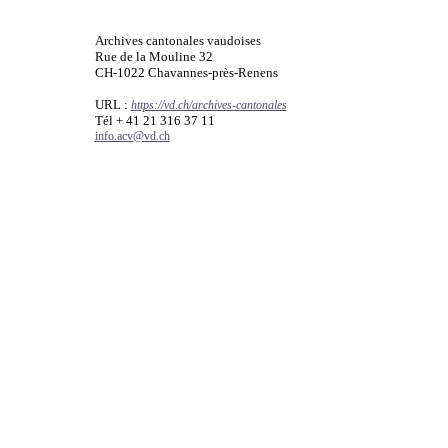
Archives cantonales vaudoises
Rue de la Mouline 32
CH-1022 Chavannes-près-Renens
URL :
https://vd.ch/archives-cantonales
Tél + 41 21 316 37 11
info.acv@vd.ch